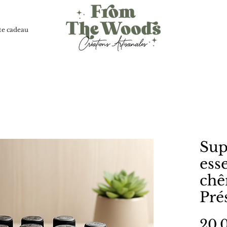
te cadeau
Sup
esse
chê
Pré
20,