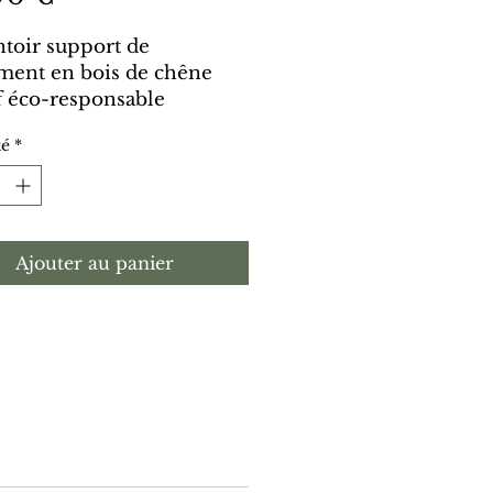
ntoir support de
ment en bois de chêne
f éco-responsable
lacons d'huiles
té
*
ielles
(5ml/10ml). Un
 épuré idéal pour
ser et sublimer votre
 bien-être.
Ajouter au panier