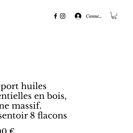
Connexion
port huiles
ntielles en bois,
ne massif.
sentoir 8 flacons
Prix
00 €