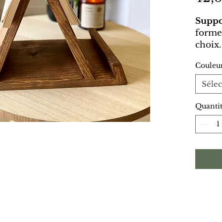
Suppo
forme 
choix.
double
Couleu
lire l
livre 
Sélec
Quanti