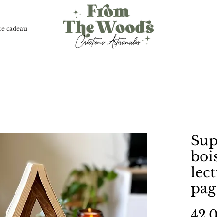
te cadeau
Sup
boi
lec
pag
42,