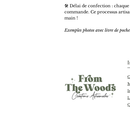
🛠️ Délai de confection : chaque
commande. Ce processus artisan
main !
Exemples photos avec livre de poche
I
M
I
L
Q