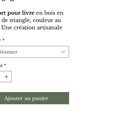
rt pour livre
en bois en
de triangle, couleur au
 Une création artisanale
 fonction : chevalet pour
r
*
es mains libres ou repose-
pour marquer votre page.
tionner
té
*
Ajouter au panier