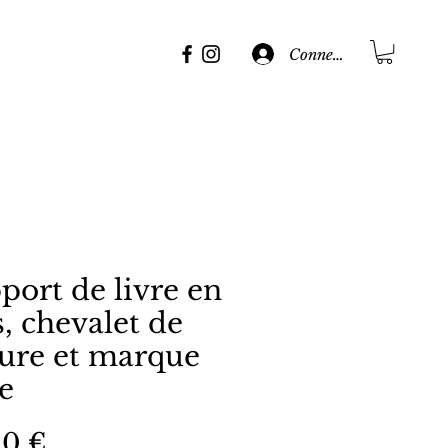
Connexion
port de livre en
s, chevalet de
ture et marque
e
Prix
00 €