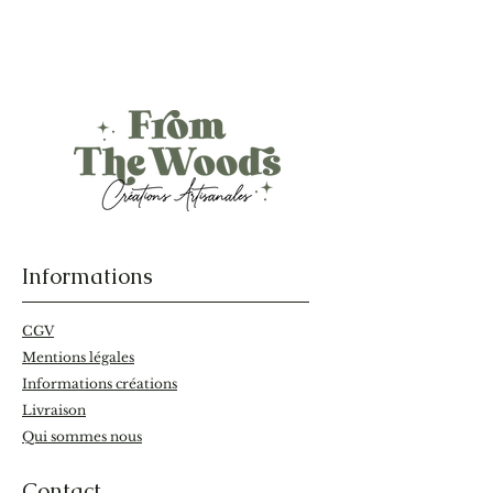
Hauteur avec bouchon : 15cm,
allumettes de 10cm.
Grattoir au dos.
La fiole étant en
verre recyclé
,
elle peut présenter certaines
aspérités. Bouchon en liège,
étiquette en papier kraft recyclé
avec adhésif à base d’eau.
Informations
CGV
Mentions légales
Informations créations
Livraison
Qui sommes nous
Contact