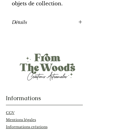
objets de collection.
Détails
Polyvalente
: À poser sur un autel
de sorcière, dans un coin
méditation yoga ou à fixer au
mur (
système d'accroche invisible
inclus
).
Éco-responsable
: Bois essence
de pin massif non traité issu
d'une scierie locale Bretonne.
Finitions à l'huile de lin ou
teintures naturelles.
Informations
Une forme géométrique qui
CGV
s'intègre parfaitement dans une
Mentions légales
décoration bohème spirituelle,
witchy ou minimaliste.
Informations créations